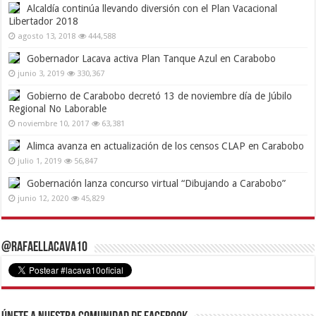
Alcaldía continúa llevando diversión con el Plan Vacacional
Libertador 2018
agosto 13, 2018
444,588
Gobernador Lacava activa Plan Tanque Azul en Carabobo
junio 3, 2019
330,367
Gobierno de Carabobo decretó 13 de noviembre día de Júbilo
Regional No Laborable
noviembre 10, 2017
63,381
Alimca avanza en actualización de los censos CLAP en Carabobo
julio 1, 2019
56,847
Gobernación lanza concurso virtual “Dibujando a Carabobo”
junio 12, 2020
45,829
@RafaelLacava10