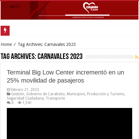
Home
/
Tag Archives: Carnavales 2023
Tag Archives:
Carnavales 2023
Terminal Big Low Center incrementó en un
25% movilidad de pasajeros
febrero 21, 2023
Gestión
,
Gobierno de Carabobo
,
Municipios
,
Producción y Turismo
,
Seguridad Ciudadana
,
Transporte
0
1,541