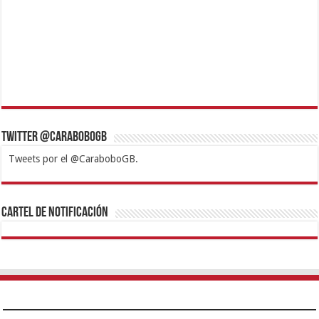
Twitter @CaraboboGB
Tweets por el @CaraboboGB.
1xbet
https://mvbcasino.com/
Betturkey
Betist
Kralbet
Supertotobet
Tipobet
Matadorbet
Mariobet
Cartel de Notificación