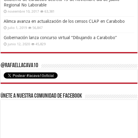
Regional No Laborable
noviembre 10, 2017
63,381
Alimca avanza en actualización de los censos CLAP en Carabobo
julio 1, 2019
56,847
Gobernación lanza concurso virtual “Dibujando a Carabobo”
junio 12, 2020
45,829
@RafaelLacava10
Únete a nuestra comunidad de Facebook