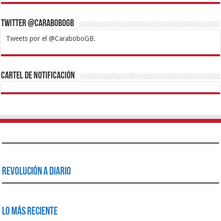
Twitter @CaraboboGB
Tweets por el @CaraboboGB.
1xbet
https://mvbcasino.com/
Betturkey
Betist
Kralbet
Supertotobet
Tipobet
Matadorbet
Mariobet
Cartel de Notificación
Revolución a Diario
Lo Más Reciente