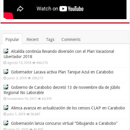
Popular
Recent
Tags
Comments
Alcaldía continúa llevando diversión con el Plan Vacacional
Libertador 2018
agosto 13, 2018
444,274
Gobernador Lacava activa Plan Tanque Azul en Carabobo
junio 3, 2019
330,273
Gobierno de Carabobo decretó 13 de noviembre día de Júbilo
Regional No Laborable
noviembre 10, 2017
63,379
Alimca avanza en actualización de los censos CLAP en Carabobo
julio 1, 2019
56,847
Gobernación lanza concurso virtual “Dibujando a Carabobo”
junio 12, 2020
45,829