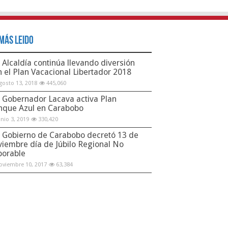
Más Leido
Alcaldía continúa llevando diversión
n el Plan Vacacional Libertador 2018
gosto 13, 2018
445,060
Gobernador Lacava activa Plan
nque Azul en Carabobo
unio 3, 2019
330,420
Gobierno de Carabobo decretó 13 de
viembre día de Júbilo Regional No
borable
oviembre 10, 2017
63,384