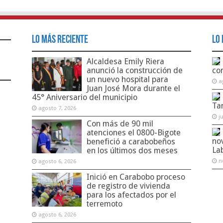
Lo Más Reciente
Lo 
Alcaldesa Emily Riera
anunció la construcción de
co
un nuevo hospital para
a
Juan José Mora durante el
45° Aniversario del municipio
Ta
agosto 7, 2026
j
Con más de 90 mil
atenciones el 0800-Bigote
no
benefició a carabobeños
La
en los últimos dos meses
n
agosto 6, 2026
Inició en Carabobo proceso
de registro de vivienda
para los afectados por el
terremoto
agosto 6, 2026