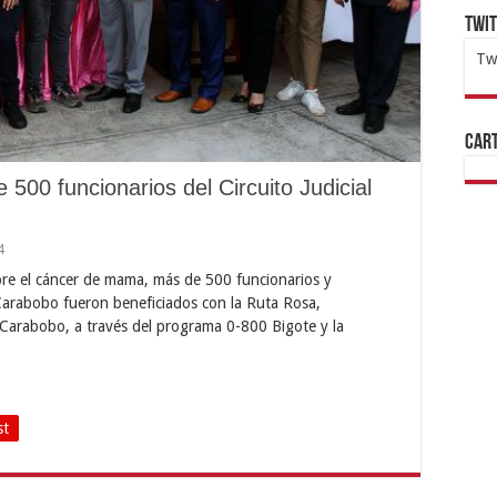
Twi
Tw
1x
ht
Cart
500 funcionarios del Circuito Judicial
4
bre el cáncer de mama, más de 500 funcionarios y
e Carabobo fueron beneficiados con la Ruta Rosa,
Carabobo, a través del programa 0-800 Bigote y la
…
st