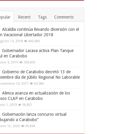
opular
Recent
Tags
Comments
Alcaldía continúa llevando diversión con el
an Vacacional Libertador 2018
gosto 13, 2018
445,060
Gobernador Lacava activa Plan Tanque
ul en Carabobo
unio 3, 2019
330,420
Gobierno de Carabobo decretó 13 de
viembre día de Júbilo Regional No Laborable
oviembre 10, 2017
63,384
Alimca avanza en actualización de los
nsos CLAP en Carabobo
ulio 1, 2019
56,851
Gobernación lanza concurso virtual
ibujando a Carabobo”
unio 12, 2020
45,834