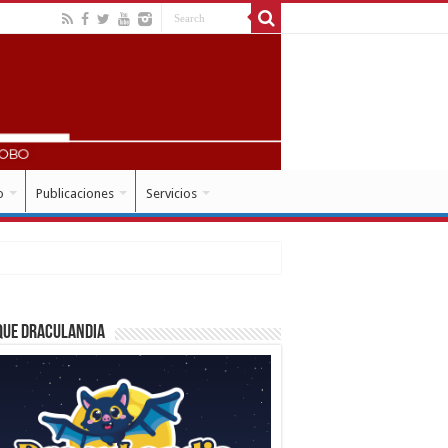
o
Publicaciones
Servicios
que Draculandia