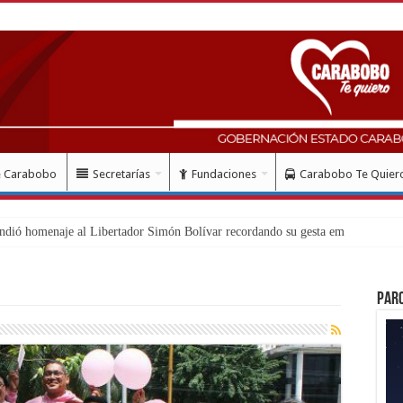
e Carabobo
Secretarías
Fundaciones
Carabobo Te Quier
ud con instalaci
Par