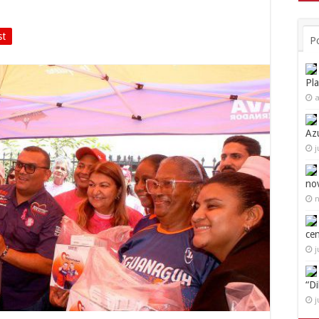
st
P
Pl
a
Az
j
no
n
ce
j
“D
j