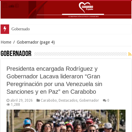
Gobernador Lacava anunció colocaci
Home
/
Gobernador
(page 4)
Gobernador
Presidenta encargada Rodríguez y
Gobernador Lacava lideraron “Gran
Peregrinación por una Venezuela sin
Sanciones y en Paz” en Carabobo
abril 29, 2026
Carabobo
,
Destacados
,
Gobernador
0
1,288