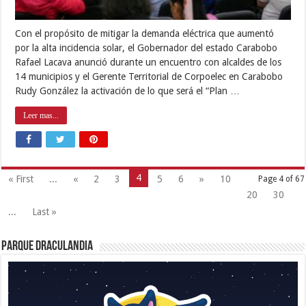
Con el propósito de mitigar la demanda eléctrica que aumentó
por la alta incidencia solar, el Gobernador del estado Carabobo
Rafael Lacava anunció durante un encuentro con alcaldes de los
14 municipios y el Gerente Territorial de Corpoelec en Carabobo
Rudy González la activación de lo que será el “Plan …
Leer mas...
4
« First
...
«
2
3
5
6
»
10
Page 4 of 67
20
30
...
Last »
Parque Draculandia