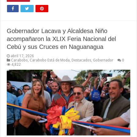
Gobernador Lacava y Alcaldesa Niño
acompañaron la XLIX Feria Nacional del
Cebú y sus Cruces en Naguanagua
abril 17, 2026
Carabobo
,
Carabobo Está de Moda
,
Destacados
,
Gobernador
0
4,822