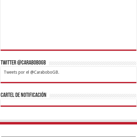
Twitter @CaraboboGB
Tweets por el @CaraboboGB.
1xbet
https://mvbcasino.com/
Betturkey
Betist
Kralbet
Supertotobet
Tipobet
Matadorbet
Mariobet
Cartel de Notificación