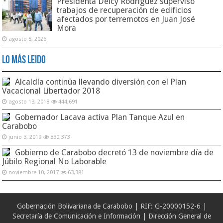
Presidenta Delcy Rodríguez supervisó
trabajos de recuperación de edificios
afectados por terremotos en Juan José
Mora
agosto 5, 2026
Lo Más Leido
Alcaldía continúa llevando diversión con el Plan
Vacacional Libertador 2018
agosto 13, 2018
444,691
Gobernador Lacava activa Plan Tanque Azul en
Carabobo
junio 3, 2019
330,373
Gobierno de Carabobo decretó 13 de noviembre día de
Júbilo Regional No Laborable
noviembre 10, 2017
63,381
Gobernación Bolivariana de Carabobo | RIF: G-20000152-6 |
Secretaría de Comunicación e Información | Dirección General de