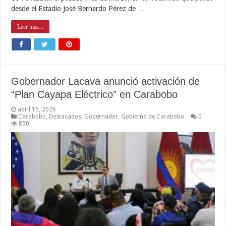
desde el Estadio José Bernardo Pérez de …
Leer mas...
Gobernador Lacava anunció activación de
“Plan Cayapa Eléctrico” en Carabobo
abril 15, 2026
Carabobo
,
Destacados
,
Gobernador
,
Gobierno de Carabobo
0
850