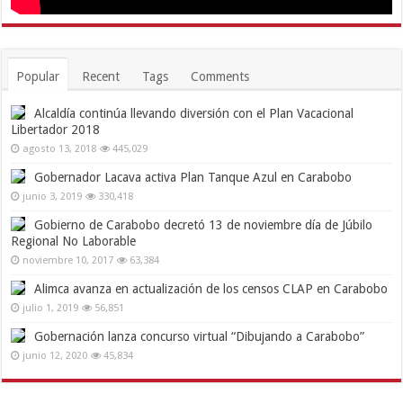
Popular
Recent
Tags
Comments
Alcaldía continúa llevando diversión con el Plan Vacacional
Libertador 2018
agosto 13, 2018
445,029
Gobernador Lacava activa Plan Tanque Azul en Carabobo
junio 3, 2019
330,418
Gobierno de Carabobo decretó 13 de noviembre día de Júbilo
Regional No Laborable
noviembre 10, 2017
63,384
Alimca avanza en actualización de los censos CLAP en Carabobo
julio 1, 2019
56,851
Gobernación lanza concurso virtual “Dibujando a Carabobo”
junio 12, 2020
45,834