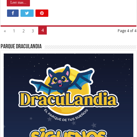
Leer mas...
4
«
1
2
3
Page 4 of 4
Parque Draculandia