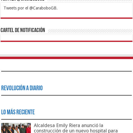
Tweets por el @CaraboboGB.
1xbet
https://mvbcasino.com/
Betturkey
Betist
Kralbet
Supertotobet
Tipobet
Matadorbet
Mariobet
Cartel de Notificación
Revolución a Diario
Lo Más Reciente
Alcaldesa Emily Riera anunció la
construcción de un nuevo hospital para