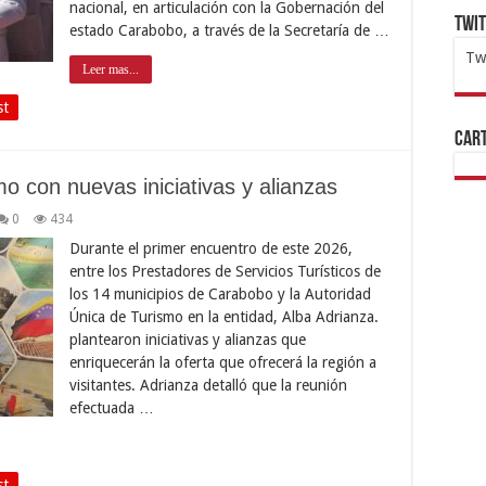
nacional, en articulación con la Gobernación del
Twi
estado Carabobo, a través de la Secretaría de …
Tw
Leer mas...
1x
ht
st
Cart
o con nuevas iniciativas y alianzas
0
434
Durante el primer encuentro de este 2026,
entre los Prestadores de Servicios Turísticos de
los 14 municipios de Carabobo y la Autoridad
Única de Turismo en la entidad, Alba Adrianza.
plantearon iniciativas y alianzas que
enriquecerán la oferta que ofrecerá la región a
visitantes. Adrianza detalló que la reunión
efectuada …
st