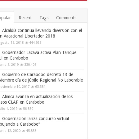
opular
Recent
Tags
Comments
Alcaldía continúa llevando diversión con el
an Vacacional Libertador 2018
gosto 13, 2018
444,928
Gobernador Lacava activa Plan Tanque
ul en Carabobo
unio 3, 2019
330,408
Gobierno de Carabobo decretó 13 de
viembre día de Júbilo Regional No Laborable
oviembre 10, 2017
63,384
Alimca avanza en actualización de los
nsos CLAP en Carabobo
ulio 1, 2019
56,850
Gobernación lanza concurso virtual
ibujando a Carabobo”
unio 12, 2020
45,833