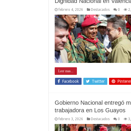
Dignidad Nacional en Valenci
febrero 4, 2026
Destacados
0
2
Leer mas...
Facebook
Twitter
Pintere
Gobierno Nacional entregó m
trabajadora en Los Guayos
febrero 3, 2026
Destacados
0
3