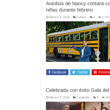
Autobús de Nancy contará co
niñas durante febrero
febrero 9, 2026
Cultura
0
2,191
Facebook
Twitter
Pintere
Celebrada con éxito Gala de
febrero 9, 2026
Carabobo
0
26