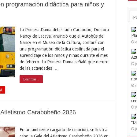
n programación didáctica para niños y
P
La Primera Dama del estado Carabobo, Doctora
Pl
Nancy de Lacava, anunció que el Autobús de
Nancy en el Museo de la Cultura, contará con
a
una programación didáctica destinada para el
aprendizaje de los niños y niñas durante el mes
Az
de febrero. La Primera Dama señaló que dentro
j
de las actividades …
no
Leer mas...
n
st
ce
j
l Atletismo Carabobeño 2026
0
“D
j
En un ambiente cargado de emoción, se llevó a
cabo la Gala del Atletismo Carabobeño 2026 en