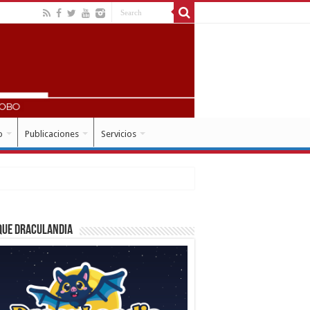
o
Publicaciones
Servicios
que Draculandia