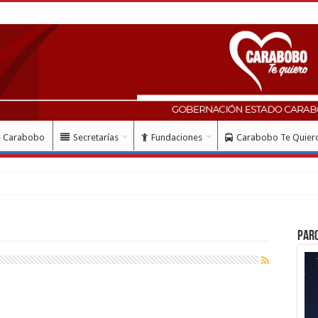
e Carabobo
Secretarías
Fundaciones
Carabobo Te Quier
lud con instalación gratuita de marca
Par